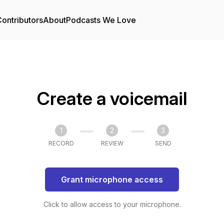
ontributors
About
Podcasts We Love
Create a voicemail
1
2
3
RECORD
REVIEW
SEND
Grant microphone access
Click to allow access to your microphone.