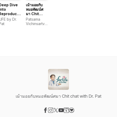
Deep Dive
เม้ามอยกับ
into
หมอพัฒน์ศ
Reproduction
มา Chit
with LIFE by
chat with
LIFE by Dr.
Patsama
Dr. Pat
Dr. Pat
Pat
Vichinsartvichai,
MD.,
MClinEmbryol,
EFOG-
EBCOG,
EFRM-
ESHRE/EBCOG.
เม้ามอยกับหมอพัฒน์ศมา Chit chat with Dr. Pat
Visit our Facebook page
Visit our Instagram page
Visit our X-com page
Visit our YouTube page
Visit our Website page
Visit our Donation page