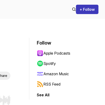
+ Follow
Follow
Apple Podcasts
Spotify
Amazon Music
hare
RSS Feed
See All
r end. Hold shift to jump forward or backward.