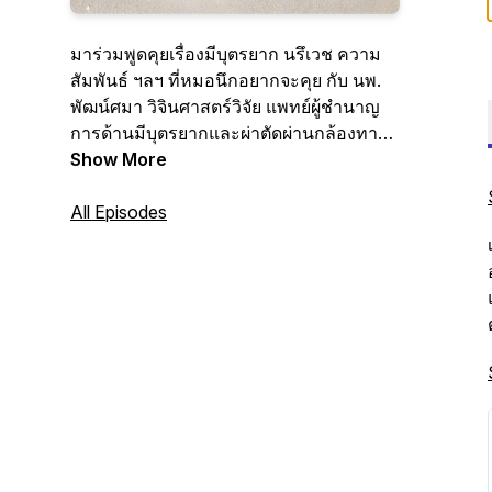
มาร่วมพูดคุยเรื่องมีบุตรยาก นรึเวช ความ
สัมพันธ์ ฯลฯ​ ที่หมอนึกอยากจะคุย กับ นพ.
พัฒน์ศมา วิจินศาสตร์วิจัย แพทย์ผู้ชำนาญ
การด้านมีบุตรยากและผ่าตัดผ่านกล้องทาง
นรีเวช เราจะมามีลูกง่ายไปด้วยกัน
Show More
All Episodes