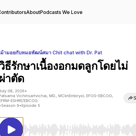
ontributors
About
Podcasts We Love
เม้ามอยกับหมอพัฒน์ศมา Chit chat with Dr. Pat
วิธีรักษาเนื้องอกมดลูกโดยไม่
ผ่าตัด
July 08, 2026
•
Patsama Vichinsartvichai, MD., MClinEmbryol, EFOG-EBCOG,
S
EFRM-ESHRE/EBCOG.
•
Season 9
•
Episode 5
Use Left/Right to seek, Home/End to jump to start o