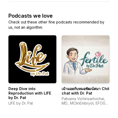
Podcasts we love
Check out these other fine podcasts recommended by
us, not an algorithm.
Deep Dive into
เม้ามอยกับหมอพัฒน์ศมา Chit
Reproduction with LIFE
chat with Dr. Pat
by Dr. Pat
Patsama Vichinsartvichai,
LIFE by Dr. Pat
MD., MClinEmbryol, EFOG-
EBCOG, EFRM-
ESHRE/EBCOG.